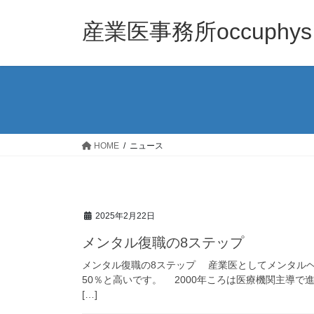
コ
ナ
ン
ビ
産業医事務所occuphys
テ
ゲ
ン
ー
ツ
シ
へ
ョ
ス
ン
キ
に
ッ
移
HOME
ニュース
プ
動
2025年2月22日
メンタル復職の8ステップ
メンタル復職の8ステップ 産業医としてメンタル
50％と高いです。 2000年ころは医療機関主導で
[…]