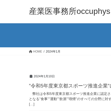
コ
ナ
ン
ビ
産業医事務所occuphys
テ
ゲ
ン
ー
ツ
シ
へ
ョ
ス
ン
キ
に
ッ
移
HOME
2024年1月
プ
動
2024年1月10日
”令和5年度東京都スポーツ推進企業
弊社は令和5年度東京都スポーツ推進企業に認定さ
となる”食事””運動””飲酒””喫煙”のすべての分
[…]